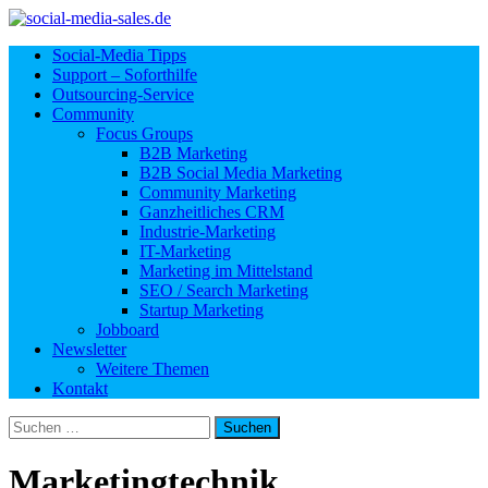
Social-Media Tipps
Support – Soforthilfe
Outsourcing-Service
Community
Focus Groups
B2B Marketing
B2B Social Media Marketing
Community Marketing
Ganzheitliches CRM
Industrie-Marketing
IT-Marketing
Marketing im Mittelstand
SEO / Search Marketing
Startup Marketing
Jobboard
Newsletter
Weitere Themen
Kontakt
Suchen
nach:
Marketingtechnik