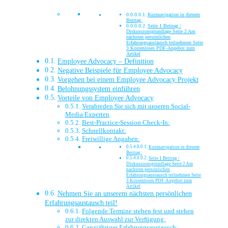
Kurznavigation in diesem
Beitrag:
Seite 1 Beitrag /
Diskussionsgrundlage Seite 2 Am
nächsten persönlichen
Erfahrungsaustausch teilnehmen Seite
3 Kostenloses PDF-Angebot zum
Artikel
Employee Advocacy – Definition
Negative Beispiele für Employee Advocacy
Vorgehen bei einem Employee Advocacy Projekt
Belohnungssystem einführen
Vorteile von Employee Advocacy
Verabreden Sie sich mit unseren Social-
Media Experten
Best-Practice-Session Check-In:
Schnellkontakt:
Freiwillige Angaben:
Kurznavigation in diesem
Beitrag:
Seite 1 Beitrag /
Diskussionsgrundlage Seite 2 Am
nächsten persönlichen
Erfahrungsaustausch teilnehmen Seite
3 Kostenloses PDF-Angebot zum
Artikel
Nehmen Sie an unserem nächsten persönlichen
Erfahrungsaustausch teil!
Folgende Termine stehen fest und stehen
zur direkten Auswahl zur Verfügung:
Ganzjähriger Erfahrungsaustausch: