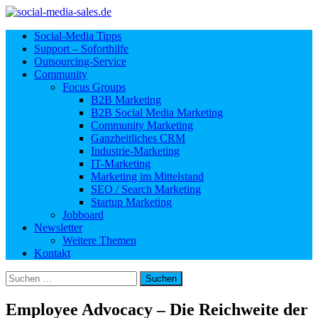
Social-Media Tipps
Support – Soforthilfe
Outsourcing-Service
Community
Focus Groups
B2B Marketing
B2B Social Media Marketing
Community Marketing
Ganzheitliches CRM
Industrie-Marketing
IT-Marketing
Marketing im Mittelstand
SEO / Search Marketing
Startup Marketing
Jobboard
Newsletter
Weitere Themen
Kontakt
Suchen
nach:
Employee Advocacy – Die Reichweite der